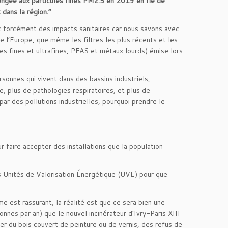
ongée aux particules fines PM2.5 en 2019 en Ile de
 dans la région.”
c forcément des impacts sanitaires car nous savons avec
e l’Europe, que même les filtres les plus récents et les
les fines et ultrafines, PFAS et métaux lourds) émise lors
onnes qui vivent dans des bassins industriels,
plus de pathologies respiratoires, et plus de
par des pollutions industrielles, pourquoi prendre le
 faire accepter des installations que la population
 Unités de Valorisation Énergétique (UVE) pour que
me est rassurant, la réalité est que ce sera bien une
nes par an) que le nouvel incinérateur d’Ivry-Paris XIII
ler du bois couvert de peinture ou de vernis, des refus de