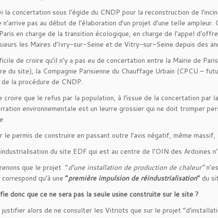
vi la concertation sous l’égide du CNDP pour la reconstruction de l’inc
 n’arrive pas au début de l’élaboration d’un projet d’une telle ampleur. 
Paris en charge de la transition écologique, en charge de l’appel d’offre 
ieurs les Maires d’Ivry-sur-Seine et de Vitry-sur-Seine depuis des ann
ficile de croire qu’il n’y a pas eu de concertation entre la Mairie de Paris
ire du site), la Compagnie Parisienne du Chauffage Urbain (CPCU – f
ion de la procédure de CNDP.
e croire que le refus par la population, à l’issue de la concertation par
rration environnementale est un leurre grossier qui ne doit tromper perso
re
r le permis de construire en passant outre l’avis négatif, même massif, 
industrialisation du site EDF qui est au centre de l’OIN des Ardoines n’
enons que le projet “
d’une installation de production de chaleur”
n’es
e correspond qu’à une
“
première impulsion de réindustrialisation
”
du si
fie donc que ce ne sera pas la seule usine construite sur le site ?
ustifier alors de ne consulter les Vitriots que sur le projet “d’installa