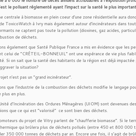
e à 6 000 le nombre de décès annuels attribuables à l’exposition prol
’est le polluant réglementé ayant l’impact sur la santé le plus important
e centrale à biomasse en plein coeur d’une zone résidentielle aura don
l de ToxicoWatch à Ivry mais également autour d’incinérateurs dans tout
ormants ne captent pas toute la pollution (dioxines, gaz acides, particu
bustion de déchets.
ns également que Santé Publique France a mis en évidence que les pers
 celui de “CRÉTEIL-BONNEUIL” ont une espérance de vie plus faible, 
té. Si on sait que la santé des habitants de la région est déjà impactée 
aggraver la situation?
ojet n’est pas un “grand incinérateur”.
ns que l’industrie de la combustion des déchets modifie le langage pour
 plus en plus.
 Unité d’Incinération des Ordures Ménagères (UIOM) sont devenues des
iions que ce qui est “valorisé” ce sont bien des déchets.
promoteurs du projet de Vitry parlent de “chaufferie biomasse”. Si le ter
thermique qui brûlera plus de déchets pollués (entre 450 et 800 000 ton
ûler 350 000 tonnes de déchets par an. Encore une fois, il s’agit de brû