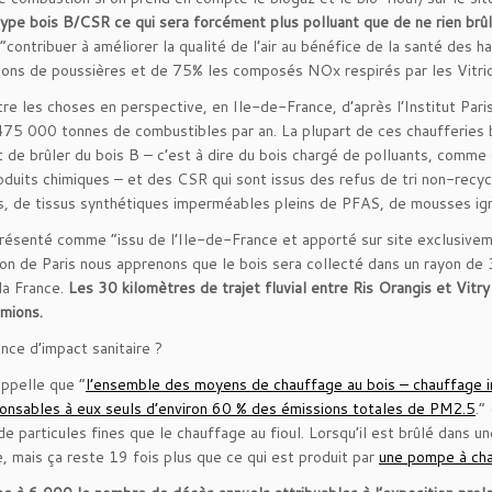
ype bois B/CSR ce qui sera forcément plus polluant que de ne rien brûl
 “contribuer à améliorer la qualité de l’air au bénéfice de la santé des
ions de poussières et de 75% les composés NOx respirés par les Vitrio
re les choses en perspective, en Ile-de-France, d’après l’Institut Pari
475 000 tonnes de combustibles par an. La plupart de ces chaufferies br
t de brûler du bois B – c’est à dire du bois chargé de polluants, comme 
oduits chimiques – et des CSR qui sont issus des refus de tri non-rec
s, de tissus synthétiques imperméables pleins de PFAS, de mousses i
résenté comme “issu de l’Ile-de-France et apporté sur site exclusivemen
ion de Paris nous apprenons que le bois sera collecté dans un rayon de
la France.
Les 30 kilomètres de trajet fluvial entre Ris Orangis et Vitr
amions.
nce d’impact sanitaire ?
appelle que “
l’ensemble des moyens de chauffage au bois – chauffage in
onsables à eux seuls d’environ 60 % des émissions totales de PM2.5
.”
 de particules fines que le chauffage au fioul. Lorsqu’il est brûlé dans 
e, mais ça reste 19 fois plus que ce qui est produit par
une pompe à cha