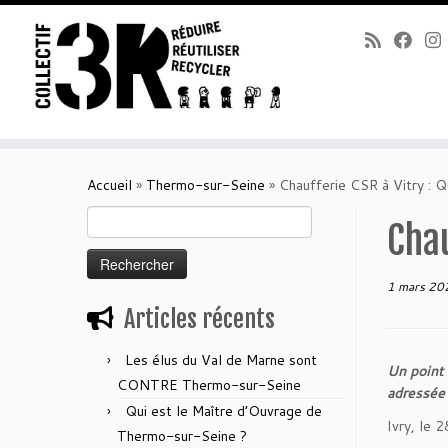
Passer
au
Accueil
»
Thermo-sur-Seine
»
Chaufferie CSR à Vitry : Qu
contenu
Rechercher :
Chau
1 mars 20
Articles récents
Les élus du Val de Marne sont
Un point 
CONTRE Thermo-sur-Seine
adressée 
Qui est le Maître d’Ouvrage de
Ivry, le 
Thermo-sur-Seine ?