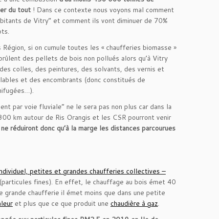
er du tout
! Dans ce contexte nous voyons mal comment
 habitants de Vitry” et comment ils vont diminuer de 70%
ts.
s Région, si on cumule toutes les « chaufferies biomasse »
ûlent des pellets de bois non pollués alors qu’à Vitry
des colles, des peintures, des solvants, des vernis et
yclables et des encombrants (donc constitués de
gnifugées…).
t par voie fluviale” ne le sera pas non plus car dans la
 300 km autour de Ris Orangis et les CSR pourront venir
y ne réduiront donc qu’à la marge les distances parcourues
dividuel, petites et grandes chaufferies collectives –
 (particules fines). En effet, le chauffage au bois émet 40
une grande chaufferie il émet moins que dans une petite
leur
et plus que ce que produit une
chaudière à gaz
.