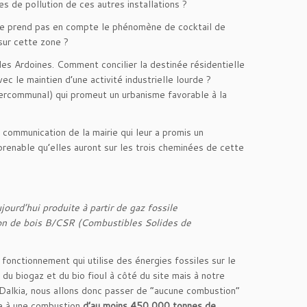
es de pollution de ces autres installations ?
i ne prend pas en compte le phénomène de cocktail de
 sur cette zone ?
des Ardoines. Comment concilier la destinée résidentielle
c le maintien d’une activité industrielle lourde ?
ercommunal) qui promeut un urbanisme favorable à la
 communication de la mairie qui leur a promis un
prenable qu’elles auront sur les trois cheminées de cette
ourd’hui produite à partir de gaz fossile
ion de bois B/CSR (Combustibles Solides de
 fonctionnement qui utilise des énergies fossiles sur le
e du biogaz et du bio fioul à côté du site mais à notre
 Dalkia, nous allons donc passer de “aucune combustion”
ite à une combustion
d’au moins 450 000 tonnes de