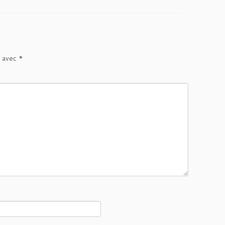
s avec
*