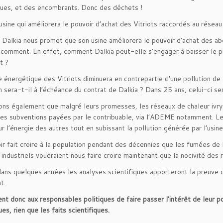
iques, et des encombrants. Donc des déchets !
usine qui améliorera le pouvoir d’achat des Vitriots raccordés au réseau
r, Dalkia nous promet que son usine améliorera le pouvoir d’achat des a
 comment. En effet, comment Dalkia peut-elle s’engager à baisser le pri
nt ?
e énergétique des Vitriots diminuera en contrepartie d’une pollution de l
n sera-t-il à l’échéance du contrat de Dalkia ? Dans 25 ans, celui-ci ser
ns également que malgré leurs promesses, les réseaux de chaleur ivry
es subventions payées par le contribuable, via l’ADEME notamment. Le con
ur l’énergie des autres tout en subissant la pollution générée par l’usin
ir fait croire à la population pendant des décennies que les fumées de l
s industriels voudraient nous faire croire maintenant que la nocivité des
ans quelques années les analyses scientifiques apporteront la preuve qu’
ent.
ient donc aux responsables politiques de faire passer l’intérêt de leur p
ues, rien que les faits scientifiques.