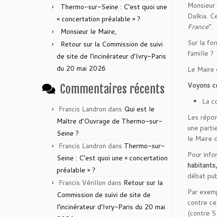
Monsieur 
Thermo-sur-Seine : C’est quoi une
Dalkia. C
« concertation préalable » ?
France
”.
Monsieur le Maire,
Sur la fo
Retour sur la Commission de suivi
famille ?
de site de l’incinérateur d’Ivry-Paris
du 20 mai 2026
Le Maire d
Voyons co
Commentaires récents
La c
Francis Landron
dans
Qui est le
Les répon
Maître d’Ouvrage de Thermo-sur-
une parti
Seine ?
le Maire 
Francis Landron
dans
Thermo-sur-
Pour info
Seine : C’est quoi une « concertation
habitants
préalable » ?
débat pub
Francis Vérillon
dans
Retour sur la
Par exemp
Commission de suivi de site de
contre ce
l’incinérateur d’Ivry-Paris du 20 mai
(contre 5