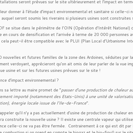
stallations seront prévues sur le site ultérieurement et l’impact en term
leur donner à l’étude d’impact environnemental et sanitaire si celle-c
s auquel seront soumis les riverains si plusieurs usines sont construites
DF se situe dans le périmètre de l’OIN (Opération d’Intérêt National) 
e en cours de densification et l’arrivée à terme de 20 000 personnes ave
ela peut-il être compatible avec le PLUI (Plan Local d’Urbanisme Int
 nouvelles et futures familles de la zone des Ardoines, séduites par la
ment verdoyant, apprécieront qu’on ait omis de leur parler de la vue im
ue usine et sur les futures usines prévues sur le site !
nce d’impact environnemental ?
ns sa lettre au maire promet de “
passer d’une production de chaleur auj
rement importé (notamment des Etats-Unis) à une unité de valorisat
ion), énergie locale issue de l’Ile-de-France
”.
appeler qu’il n’y a pas actuellement d’usine de production de chaleur en
ra construite la nouvelle usine ? Il existe une centrale vapeur qui utilis
nce celle-ci ne va pas être fermée. Contrairement à ce qui est dit par
e combustion si on prend en compte le biogaz et le bio-fioul) sur le s