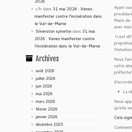
2026
Ayant sui
c3r
dans
31 mai 2026 : Venez
procédure
manifester contre l’incinération dans
Maire de 
le Val-de-Marne
avec mess
Silverston sylvette
dans
31 mai
Il est dif
2026 : Venez manifester contre
propriéta
l’incinération dans le Val-de-Marne
l’initiat
Archives
Nous fair
cette abe
août 2026
préfectu
juillet 2026
d’accorde
juin 2026
La ré
mai 2026
Nous appr
mars 2026
qu’elle n
février 2026
janvier 2026
Cela signi
décembre 2025
Comment j