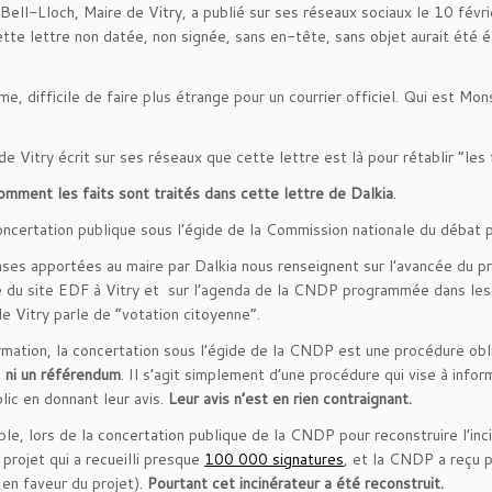
Bell-Lloch, Maire de Vitry, a publié sur ses réseaux sociaux le 10 févri
ette lettre non datée, non signée, sans en-tête, sans objet aurait été éc
rme, difficile de faire plus étrange pour un courrier officiel. Qui est Mo
e Vitry écrit sur ses réseaux que cette lettre est là pour rétablir “les f
mment les faits sont traités dans cette lettre de Dalkia
.
oncertation publique sous l’égide de la Commission nationale du débat
ses apportées au maire par Dalkia nous renseignent sur l’avancée du pr
e du site EDF à Vitry et sur l’agenda de la CNDP programmée dans les
de Vitry parle de “votation citoyenne”.
rmation, la concertation sous l’égide de la CNDP est une procédure obl
, ni un référendum
. Il s’agit simplement d’une procédure qui vise à infor
lic en donnant leur avis.
Leur avis n’est en rien contraignant.
le, lors de la concertation publique de la CNDP pour reconstruire l’inci
 projet qui a recueilli presque
100 000 signatures
, et la CNDP a reçu 
 en faveur du projet).
Pourtant cet incinérateur a été reconstruit.