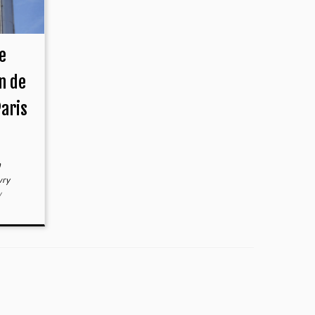
e
n de
Paris
a
vry
/