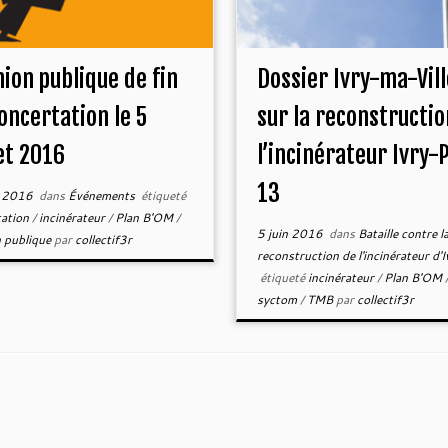
ion publique de fin
Dossier Ivry-ma-Vill
oncertation le 5
sur la reconstructio
let 2016
l’incinérateur Ivry-
13
n 2016
dans
Événements
étiqueté
tation
/
incinérateur
/
Plan B'OM
/
5 juin 2016
dans
Bataille contre l
n publique
par
collectif3r
reconstruction de l'incinérateur d'I
étiqueté
incinérateur
/
Plan B'OM
syctom
/
TMB
par
collectif3r