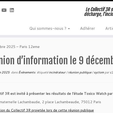
Le Collectif 3R 
décharge, l'inci
Qui sommes-nous ?
Adhérer
Arti
embre 2025 – Paris 12eme
nion d’information le 9 décem
e 2025
dans
Événements
étiqueté
incinérateur
/
réunion publique
/
syctom
par
c
tif 3R est invité à présenter les résultats de l’étude Toxico Watch p
 maternelle Lachambaudie, 2 place Lachambeaudie, 75012 Paris
ion du Collectif 3R projetée lors de cette réunion publique