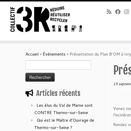
Passer
au
Accueil
»
Événements
»
Présentation du Plan B’OM à Ivr
contenu
Rechercher :
Prés
15 septem
Articles récents
Les élus du Val de Marne sont
Venez nom
CONTRE Thermo-sur-Seine
l’incinéra
Qui est le Maître d’Ouvrage de
Rendez vo
Thermo-sur-Seine ?