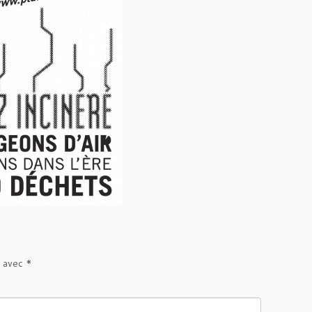
s avec
*