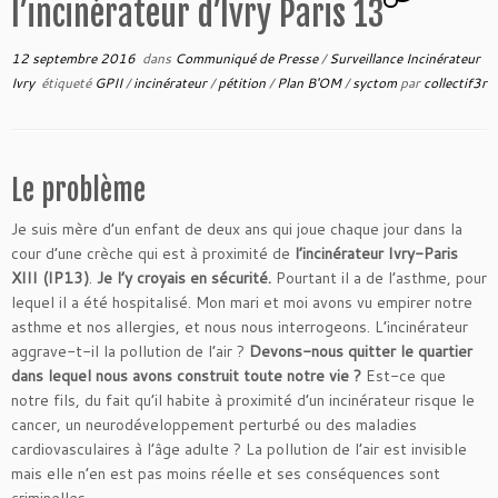
l’incinérateur d’Ivry Paris 13
12 septembre 2016
dans
Communiqué de Presse
/
Surveillance Incinérateur
Ivry
étiqueté
GPII
/
incinérateur
/
pétition
/
Plan B'OM
/
syctom
par
collectif3r
Le problème
Je suis mère d’un enfant de deux ans qui joue chaque jour dans la
cour d’une crèche qui est à proximité de
l’incinérateur Ivry-Paris
XIII (IP13)
.
Je l’y croyais en sécurité.
Pourtant il a de l’asthme, pour
lequel il a été hospitalisé. Mon mari et moi avons vu empirer notre
asthme et nos allergies, et nous nous interrogeons. L’incinérateur
aggrave-t-il la pollution de l’air ?
Devons-nous quitter le quartier
dans lequel nous avons construit toute notre vie ?
Est-ce que
notre fils, du fait qu’il habite à proximité d’un incinérateur risque le
cancer, un neurodéveloppement perturbé ou des maladies
cardiovasculaires à l’âge adulte ? La pollution de l’air est invisible
mais elle n’en est pas moins réelle et ses conséquences sont
criminelles.