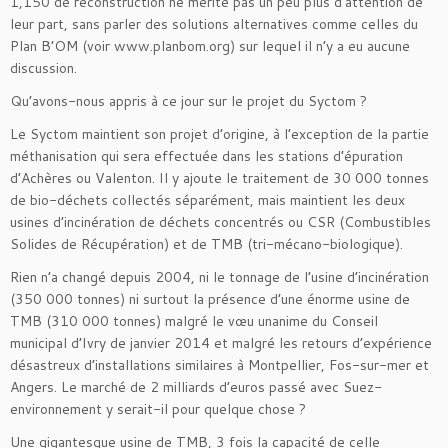
1,150 de reconstruction ne mérite pas un peu plus d’attention de
leur part, sans parler des solutions alternatives comme celles du
Plan B’OM (voir www.planbom.org) sur lequel il n’y a eu aucune
discussion.
Qu’avons-nous appris à ce jour sur le projet du Syctom ?
Le Syctom maintient son projet d’origine, à l’exception de la partie
méthanisation qui sera effectuée dans les stations d’épuration
d’Achères ou Valenton. Il y ajoute le traitement de 30 000 tonnes
de bio-déchets collectés séparément, mais maintient les deux
usines d’incinération de déchets concentrés ou CSR (Combustibles
Solides de Récupération) et de TMB (tri-mécano-biologique).
Rien n’a changé depuis 2004, ni le tonnage de l’usine d’incinération
(350 000 tonnes) ni surtout la présence d’une énorme usine de
TMB (310 000 tonnes) malgré le vœu unanime du Conseil
municipal d’Ivry de janvier 2014 et malgré les retours d’expérience
désastreux d’installations similaires à Montpellier, Fos-sur-mer et
Angers. Le marché de 2 milliards d’euros passé avec Suez-
environnement y serait-il pour quelque chose ?
Une gigantesque usine de TMB, 3 fois la capacité de celle