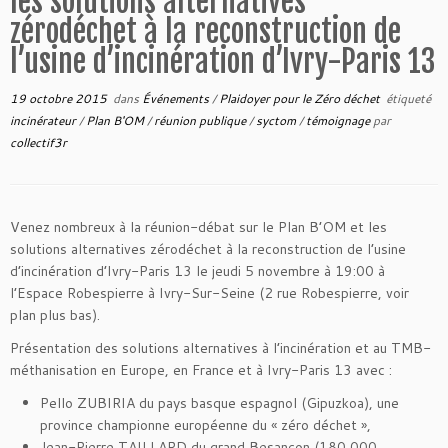
les solutions alternatives
‪zérodéchet‬ à la reconstruction de
l’usine d’incinération d’Ivry-Paris 13
19 octobre 2015
dans
Événements
/
Plaidoyer pour le Zéro déchet
étiqueté
incinérateur
/
Plan B'OM
/
réunion publique
/
syctom
/
témoignage
par
collectif3r
Venez nombreux à la réunion-débat sur le Plan B’OM et les
solutions alternatives ‪zérodéchet‬ à la reconstruction de l’usine
d’incinération d’Ivry-Paris 13 le jeudi 5 novembre à 19:00 à
l’Espace Robespierre à Ivry-Sur-Seine (2 rue Robespierre, voir
plan plus bas).
Présentation des solutions alternatives à l’incinération et au TMB-
méthanisation en Europe, en France et à Ivry-Paris 13 avec :
Pello ZUBIRIA du pays basque espagnol (Gipuzkoa), une
province championne européenne du « zéro déchet »,
Jean-Pierre TAILLARD du grand Besançon (180 000