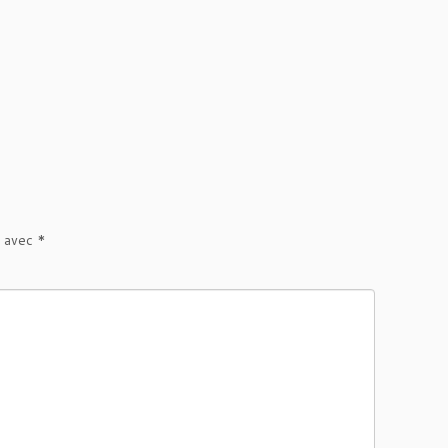
s avec
*