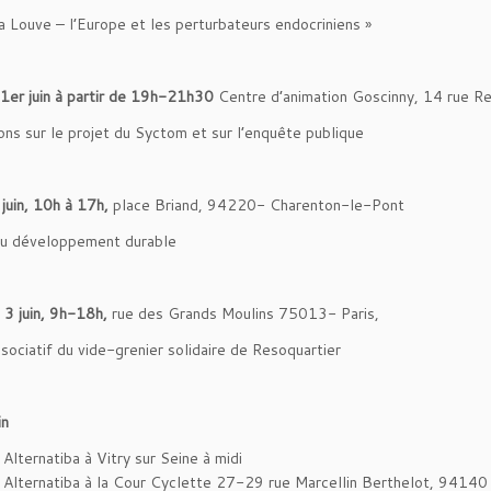
la Louve – l’Europe et les perturbateurs endocriniens »
1er juin à partir de 19h-21h30
Centre d’animation Goscinny, 14 rue R
ons sur le projet du Syctom et sur l’enquête publique
juin, 10h à 17h,
place Briand, 94220- Charenton-le-Pont
du développement durable
3 juin, 9h-18h,
rue des Grands Moulins 75013- Paris,
ssociatif du vide-grenier solidaire de Resoquartier
in
Alternatiba à Vitry sur Seine à midi
 Alternatiba à la Cour Cyclette 27-29 rue Marcellin Berthelot, 94140 