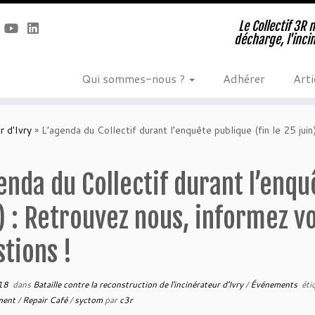
Le Collectif 3R 
décharge, l'inci
Qui sommes-nous ?
Adhérer
Arti
r d'Ivry
»
L’agenda du Collectif durant l’enquête publique (fin le 25 jui
enda du Collectif durant l’enqu
) : Retrouvez nous, informez v
tions !
18
dans
Bataille contre la reconstruction de l'incinérateur d'Ivry
/
Événements
éti
ment
/
Repair Café
/
syctom
par
c3r