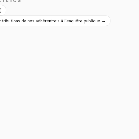
)
tributions de nos adhérent·e·s à l’enquête publique
→