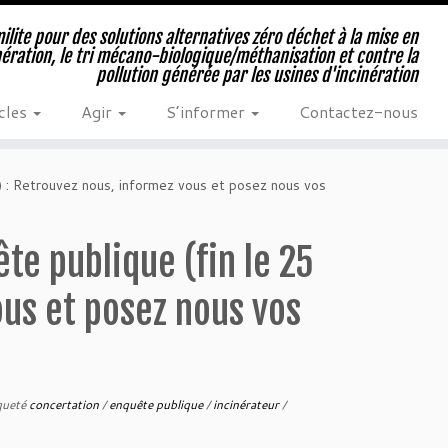
milite pour des solutions alternatives zéro déchet à la mise en
nération, le tri mécano-biologique/méthanisation et contre la
pollution générée par les usines d'incinération
cles
Agir
S’informer
Contactez-nous
n) : Retrouvez nous, informez vous et posez nous vos
ête publique (fin le 25
ous et posez nous vos
queté
concertation
/
enquête publique
/
incinérateur
/